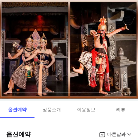
옵션예약
상품소개
이용정보
리뷰
옵션예약
다른날짜