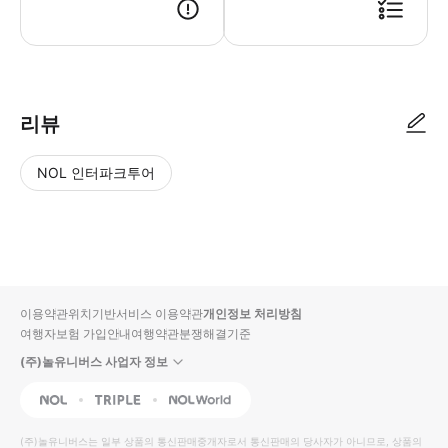
● 예약접수 후 확정이 되면 이용가능합니다. ● 바우처에 안내된 사용 방법
리뷰
NOL 인터파크투어
NOL
별
사
에서
점
진/
작성
높
동
된
은
영
리뷰
순
상
이용약관
위치기반서비스 이용약관
개인정보 처리방침
입니
여행자보험 가입안내
여행약관
분쟁해결기준
다.
(주)놀유니버스 사업자 정보
별
사
NOL
Triple
Interpark Global
점
진/
높
동
(주)놀유니버스
는 일부 상품의 통신판매중개자로서 통신판매의 당사자가 아니므로, 상품의