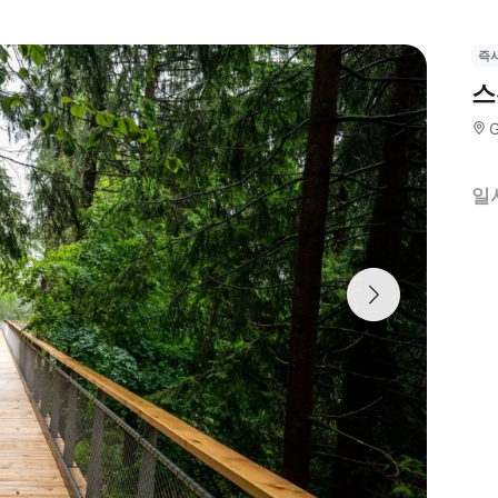
즉
스
G
일