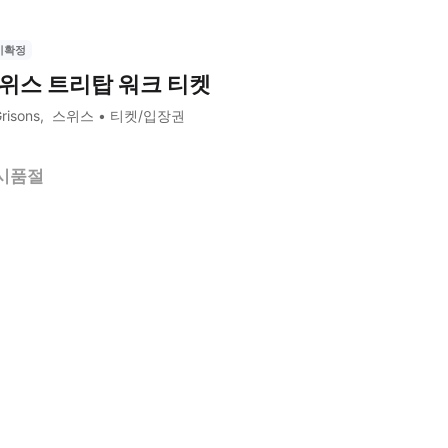
시확정
위스 트리탑 워크 티켓
risons
스위스
티켓/입장권
시품절