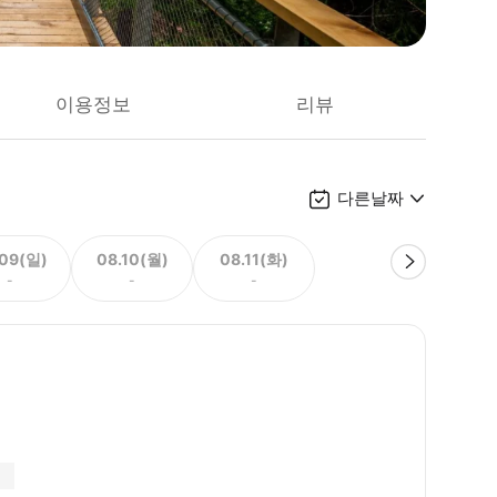
이용정보
리뷰
다른날짜
.09(일)
08.10(월)
08.11(화)
-
-
-