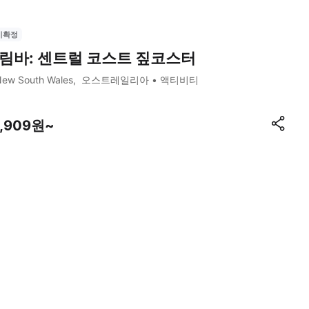
시확정
림바: 센트럴 코스트 짚코스터
ew South Wales
오스트레일리아
액티비티
7,909원~