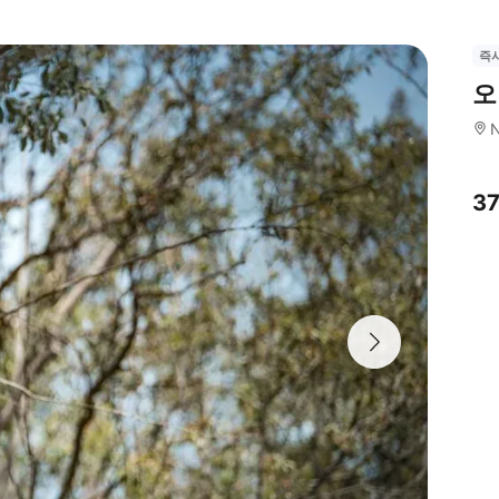
즉
오
N
3