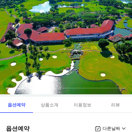
옵션예약
상품소개
이용정보
리뷰
옵션예약
다른날짜