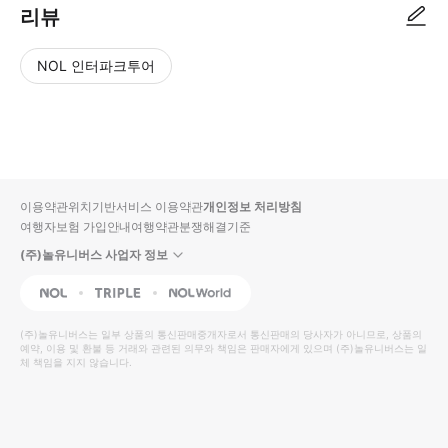
리뷰
NOL 인터파크투어
NOL
별
사
에서
점
진/
작성
높
동
된
은
영
리뷰
순
상
이용약관
위치기반서비스 이용약관
개인정보 처리방침
입니
여행자보험 가입안내
여행약관
분쟁해결기준
다.
(주)놀유니버스 사업자 정보
별
사
NOL
Triple
Interpark Global
점
진/
높
동
(주)놀유니버스
는 일부 상품의 통신판매중개자로서 통신판매의 당사자가 아니므로, 상품의
예약, 이용 및 환불 등 거래와 관련된 의무와 책임은 판매자에게 있으며
은
영
(주)놀유니버스
는 일
체 책임을 지지 않습니다.
순
상