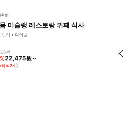
시확정
몸 미슐랭 레스토랑 뷔페 식사
하노이
다이닝
826
원
22,475원~
%
종혜택가