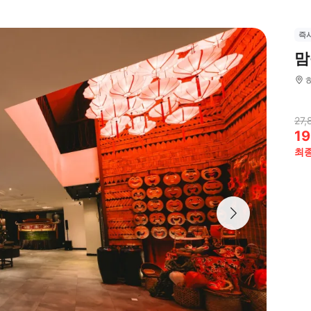
즉
맘
27,
19
최