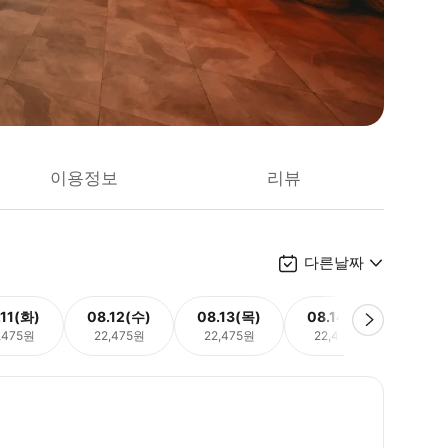
이용정보
리뷰
다른날짜
.11(화)
08.12(수)
08.13(목)
08.14(금)
08.
,475원
22,475원
22,475원
22,475원
22,