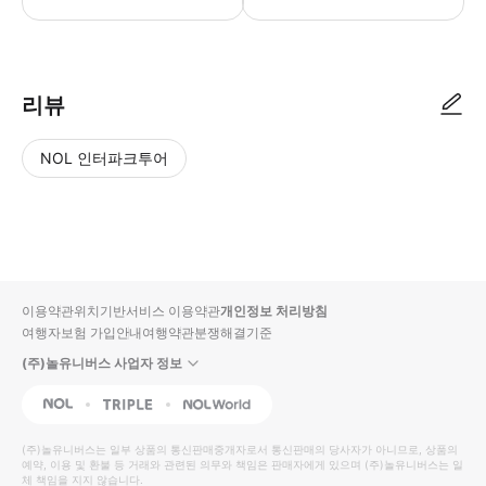
리뷰
NOL 인터파크투어
NOL
별
사
에서
점
진/
작성
높
동
된
은
영
리뷰
순
상
이용약관
위치기반서비스 이용약관
개인정보 처리방침
입니
여행자보험 가입안내
여행약관
분쟁해결기준
다.
(주)놀유니버스 사업자 정보
별
사
NOL
Triple
Interpark Global
점
진/
높
동
(주)놀유니버스
는 일부 상품의 통신판매중개자로서 통신판매의 당사자가 아니므로, 상품의
예약, 이용 및 환불 등 거래와 관련된 의무와 책임은 판매자에게 있으며
은
영
(주)놀유니버스
는 일
체 책임을 지지 않습니다.