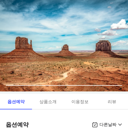
옵션예약
상품소개
이용정보
리뷰
옵션예약
다른날짜