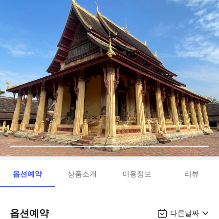
옵션예약
상품소개
이용정보
리뷰
옵션예약
다른날짜