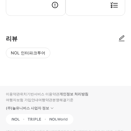
리뷰
NOL 인터파크투어
NOL
별
사
에서
점
진/
작성
높
동
된
은
영
리뷰
순
상
이용약관
위치기반서비스 이용약관
개인정보 처리방침
입니
여행자보험 가입안내
여행약관
분쟁해결기준
다.
(주)놀유니버스 사업자 정보
별
사
NOL
Triple
Interpark Global
점
진/
높
동