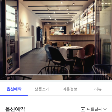
옵션예약
상품소개
이용정보
리뷰
옵션예약
다른날짜