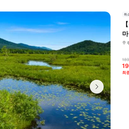
취
【
마
189
19
최