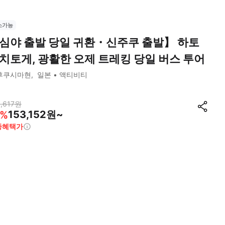
소가능
심야 출발 당일 귀환・신주쿠 출발】 하토
치토게, 광활한 오제 트레킹 당일 버스 투어
후쿠시마현
일본
액티비티
,617
원
153,152원~
%
종혜택가