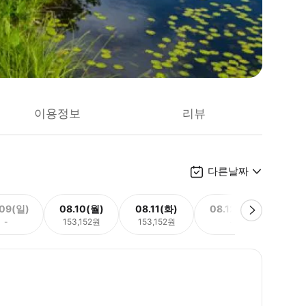
이용정보
리뷰
다른날짜
.09(일)
08.10(월)
08.11(화)
08.12(수)
08.
-
153,152원
153,152원
-