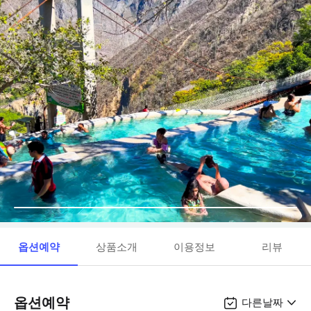
옵션예약
상품소개
이용정보
리뷰
옵션예약
다른날짜