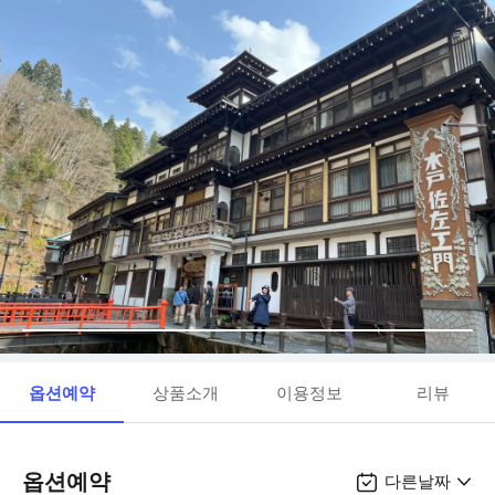
옵션예약
상품소개
이용정보
리뷰
옵션예약
다른날짜