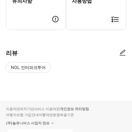
유의사항
사용방법
리뷰
NOL 인터파크투어
NOL
별
사
에서
점
진/
작성
높
동
된
은
영
리뷰
순
상
이용약관
위치기반서비스 이용약관
개인정보 처리방침
입니
여행자보험 가입안내
여행약관
분쟁해결기준
다.
(주)놀유니버스 사업자 정보