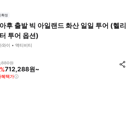
시확정
아후 출발 빅 아일랜드 화산 일일 투어 (헬리
터 투어 옵션)
하와이
액티비티
,880
원
712,288원~
%
종혜택가