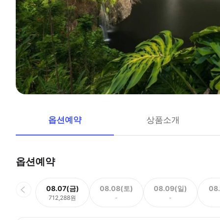
옵션예약
상품소개
옵션예약
08.07(금)
08.08(토)
08.09(일)
08
712,288원
-
-