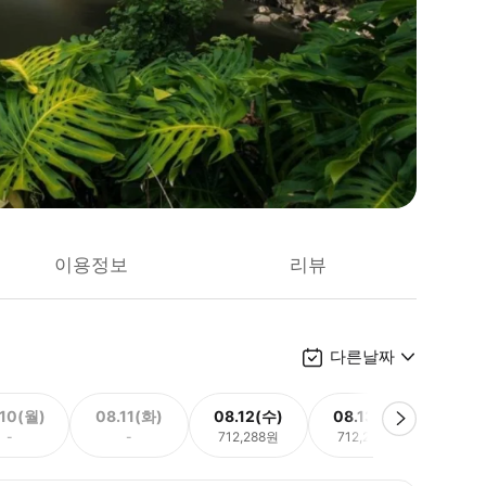
이용정보
리뷰
다른날짜
.10(월)
08.11(화)
08.12(수)
08.13(목)
08.
-
-
712,288원
712,288원
712