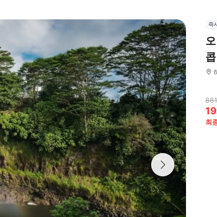
즉
오
콥
881
19
최