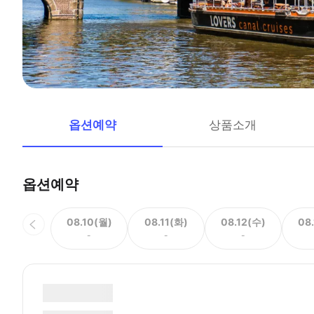
옵션예약
상품소개
옵션예약
08.10(월)
08.11(화)
08.12(수)
08
-
-
-