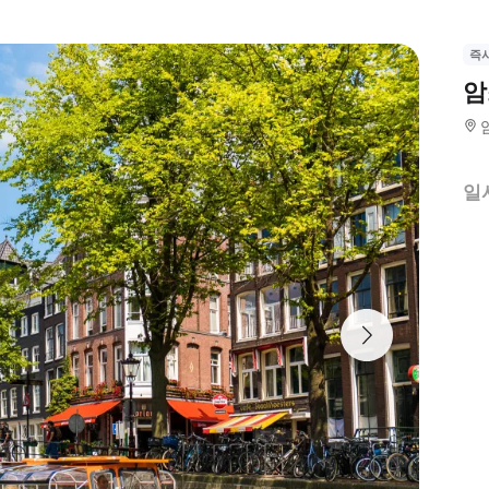
즉
암
일