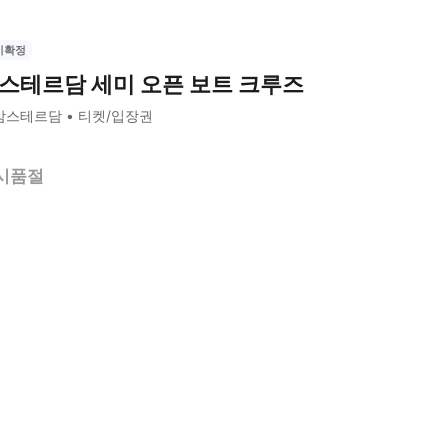
시확정
스테르담 세미 오픈 보트 크루즈
암스테르담
티켓/입장권
시품절