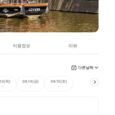
이용정보
리뷰
다른날짜
.13(목)
08.14(금)
08.15(토)
-
-
-