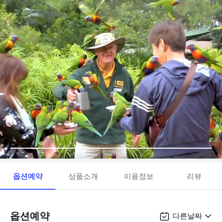
옵션예약
상품소개
이용정보
리뷰
옵션예약
다른날짜