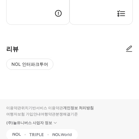
리뷰
NOL 인터파크투어
NOL
별
사
에서
점
진/
작성
높
동
된
은
영
리뷰
순
상
이용약관
위치기반서비스 이용약관
개인정보 처리방침
입니
여행자보험 가입안내
여행약관
분쟁해결기준
다.
(주)놀유니버스 사업자 정보
별
사
NOL
Triple
Interpark Global