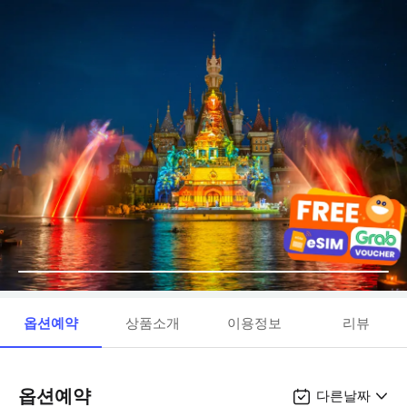
옵션예약
상품소개
이용정보
리뷰
옵션예약
다른날짜