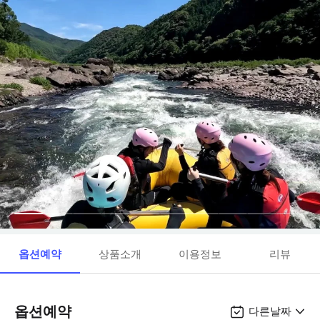
옵션예약
상품소개
이용정보
리뷰
옵션예약
다른날짜