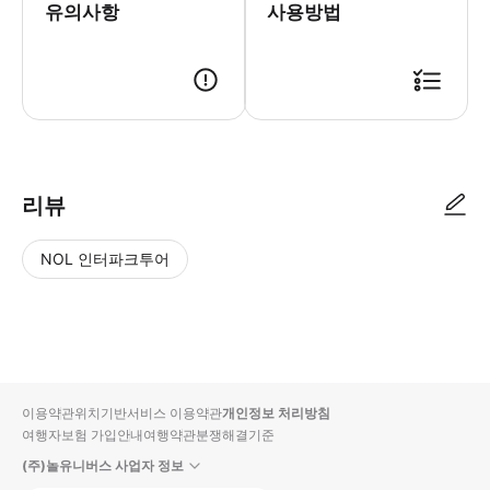
유의사항
사용방법
시작 시간 10분 전까지 모여 주세요. 수건, 수영복, 워터슈즈(대여 및 판매
리뷰
NOL 인터파크투어
NOL
별
사
에서
점
진/
작성
높
동
된
은
영
리뷰
순
상
이용약관
위치기반서비스 이용약관
개인정보 처리방침
입니
여행자보험 가입안내
여행약관
분쟁해결기준
다.
(주)놀유니버스 사업자 정보