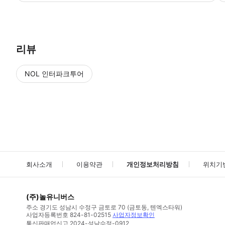
가게 점원에게 예약 화면을 보여주세요.
리뷰
NOL 인터파크투어
NOL
에서 작성된 리뷰 입니다.
별점 높은순
별점 높은순
회사소개
이용약관
개인정보처리방침
위치기
(주)놀유니버스
주소
경기도 성남시 수정구 금토로 70 (금토동, 텐엑스타워)
사업자등록번호
824-81-02515
사업자정보확인
통신판매업신고
2024-성남수정-0912