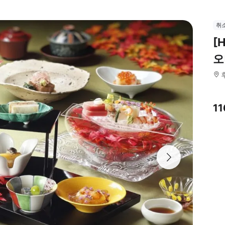
취
[
오
1