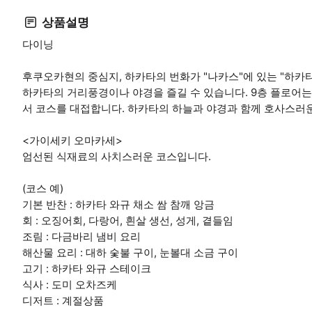
상품설명
다이닝
후쿠오카현의 중심지, 하카타의 번화가 "나카스"에 있는 "하카
하카타의 거리풍경이나 야경을 즐길 수 있습니다. 9층 플로어는
서 코스를 대접합니다. 하카타의 하늘과 야경과 함께 호사스러
<가이세키 오마카세>
엄선된 식재료의 사치스러운 코스입니다.
(코스 예)
기본 반찬 : 하카타 와규 채소 쌈 참깨 앙금
회 : 오징어회, 다랑어, 흰살 생선, 성게, 곁들임
조림 : 다금바리 냄비 요리
해산물 요리 : 대하 숯불 구이, 눈볼대 소금 구이
고기 : 하카타 와규 스테이크
식사 : 도미 오차즈케
디저트 : 계절상품