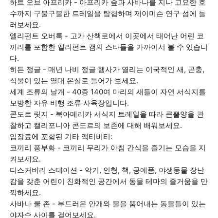
하트 오브 아프리카 - 아프리카 숲과 사바나를 지나 고요한 호
수까지 구불구불한 트레일을 탐험하며 제이미슨 연구 섬에 들
러보세요.
엘리펀트 오버룩 - 고가 산책로에서 이곳에서 태어난 어린 코
끼리를 포함한 엘리펀트 캠의 스타들을 가까이서 볼 수 있습니
다.
히든 정글 - 매년 나비 정글 행사가 열리는 이국적인 새, 곤충,
식물이 있는 열대 온실로 들어가 보세요.
세계 조류의 날개 - 40종 140여 마리의 새들이 자연 서식지를
모방한 자유 비행 조류 사육장입니다.
콘도르 릿지 - 북아메리카 서식지 트레일을 따라 큰뿔양을 관
찰하고 캘리포니아 콘도르의 보존에 대해 배워보세요.
입장료에 포함된 기타 액티비티:
코끼리 풍부화 - 코끼리 무리가 아침 간식을 즐기는 모습을 지
켜보세요.
디스커버리 스테이션 - 악기, 인형, 책, 공예품, 야생동물 장난
감을 갖춘 어린이 친화적인 공간에서 동물 테마의 즐거움을 만
끽하세요.
사바나 쿨 존 - 부드러운 안개와 물을 뿜어내는 동물들이 있는
야자수 사이를 걸어보세요.