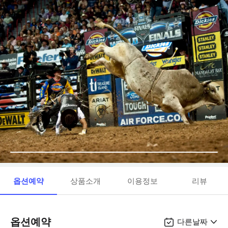
옵션예약
상품소개
이용정보
리뷰
옵션예약
다른날짜