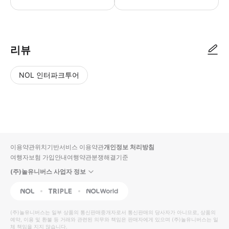
리뷰
NOL 인터파크투어
NOL
별
사
에서
점
진/
작성
높
동
된
은
영
리뷰
순
상
이용약관
위치기반서비스 이용약관
개인정보 처리방침
입니
여행자보험 가입안내
여행약관
분쟁해결기준
다.
(주)놀유니버스 사업자 정보
별
사
NOL
Triple
Interpark Global
점
진/
높
동
(주)놀유니버스
는 일부 상품의 통신판매중개자로서 통신판매의 당사자가 아니므로, 상품의
예약, 이용 및 환불 등 거래와 관련된 의무와 책임은 판매자에게 있으며
은
영
(주)놀유니버스
는 일
체 책임을 지지 않습니다.