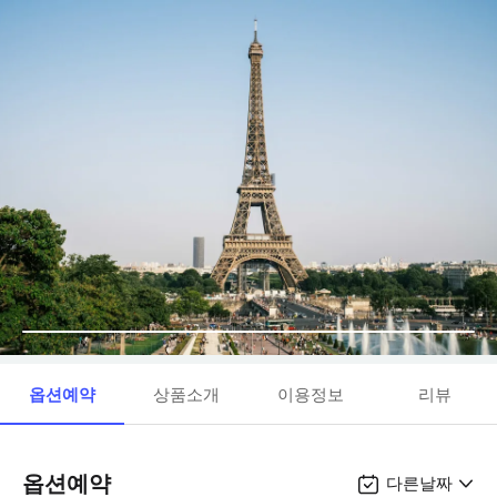
옵션예약
상품소개
이용정보
리뷰
옵션예약
다른날짜