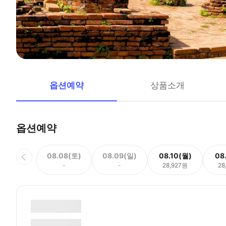
옵션예약
상품소개
옵션예약
08.08(토)
08.09(일)
08.10(월)
08
-
-
28,927원
28