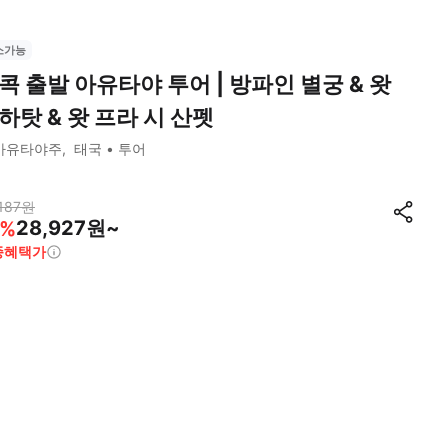
소가능
콕 출발 아유타야 투어 | 방파인 별궁 & 왓
하탓 & 왓 프라 시 산펫
아유타야주
태국
투어
187
원
28,927원~
%
종혜택가