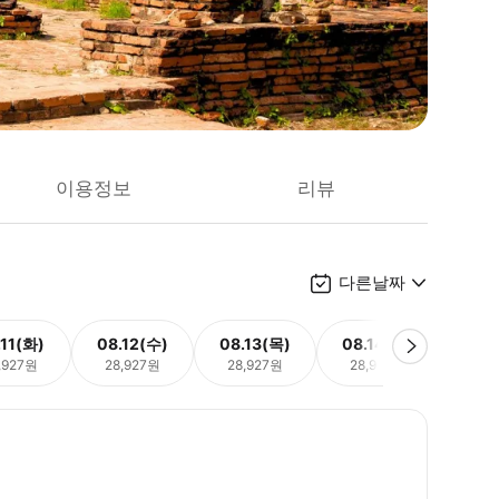
이용정보
리뷰
다른날짜
.11(화)
08.12(수)
08.13(목)
08.14(금)
08.
,927원
28,927원
28,927원
28,927원
28,