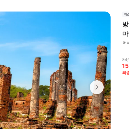
취
방
마
34,
15
최