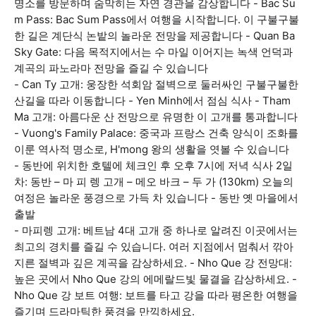
명소를 방문하며 숨막히는 자연 경관을 감상합니다 - Bac Su
m Pass: Bac Sum Pass에서 여행을 시작합니다. 이 구불구불
한 길은 계단식 논밭의 놀라운 전망을 제공합니다 - Quan Ba
Sky Gate: 다음 목적지에서는 수 마일 이어지는 녹색 언덕과
계곡의 파노라마 전망을 즐길 수 있습니다
- Can Ty 고개: 웅장한 석회암 절벽으로 둘러싸인 구불구불한
산길을 따라 이동합니다 - Yen Minh에서 점심 식사 - Tham
Ma 고개: 아름다운 산 전망으로 유명한 이 고개를 통과합니다
- Vuong's Family Palace: 중국과 프랑스 건축 양식이 조화를
이룬 역사적 명소로, H'mong 왕의 생활을 엿볼 수 있습니다
- 동반에 위치한 호텔에 체크인 후 오후 7시에 저녁 식사 2일
차: 동반 – 마 피 렝 고개 – 메오 바크 – 두 가 (130km) 오늘의
여정은 놀라운 풍경으로 가득 차 있습니다 - 동반 옛 마을에서
출발
- 마피렝 고개: 베트남 4대 고개 중 하나로 알려진 이곳에서는
최고의 경치를 즐길 수 있습니다. 여러 지점에서 멈춰서 깎아
지른 절벽과 깊은 계곡을 감상하세요. - Nho Que 강 전망대:
높은 곳에서 Nho Que 강의 에메랄드빛 물결을 감상하세요. -
Nho Que 강 보트 여행: 보트를 타고 강을 따라 평온한 여행을
즐기며 드라마틱한 풍경을 만끽하세요.