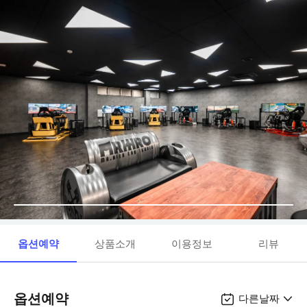
옵션예약
상품소개
이용정보
리뷰
옵션예약
다른날짜