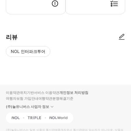
리뷰
NOL 인터파크투어
NOL
별
사
에서
점
진/
작성
높
동
된
은
영
리뷰
순
상
이용약관
위치기반서비스 이용약관
개인정보 처리방침
입니
여행자보험 가입안내
여행약관
분쟁해결기준
다.
(주)놀유니버스 사업자 정보
별
사
NOL
Triple
Interpark Global
점
진/
높
동
(주)놀유니버스
는 일부 상품의 통신판매중개자로서 통신판매의 당사자가 아니므로, 상품의