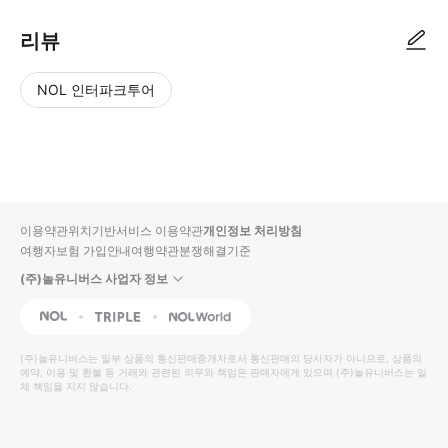
리뷰
NOL 인터파크투어
NOL
별
사
에서
점
진/
작성
높
동
된
은
영
리뷰
순
상
이용약관
위치기반서비스 이용약관
개인정보 처리방침
입니
여행자보험 가입안내
여행약관
분쟁해결기준
다.
(주)놀유니버스 사업자 정보
별
사
NOL
Triple
Interpark Global
점
진/
높
동
(주)놀유니버스
는 일부 상품의 통신판매중개자로서 통신판매의 당사자가 아니므로, 상품의
예약, 이용 및 환불 등 거래와 관련된 의무와 책임은 판매자에게 있으며
은
영
(주)놀유니버스
는 일
체 책임을 지지 않습니다.
순
상