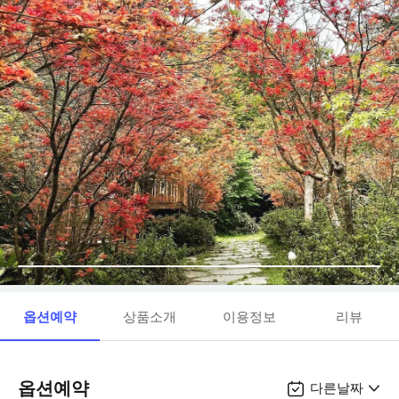
옵션예약
상품소개
이용정보
리뷰
옵션예약
다른날짜