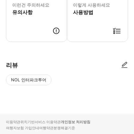
이런건 주의하세요
이렇게 사용하세요
유의사항
사용방법
* 18:00시 이후 예약 접수한 건은 다음날 오전에 예약을 확정할 수 있습
리뷰
NOL 인터파크투어
NOL
별
사
에서
점
진/
작성
높
동
된
은
영
리뷰
순
상
이용약관
위치기반서비스 이용약관
개인정보 처리방침
입니
여행자보험 가입안내
여행약관
분쟁해결기준
다.