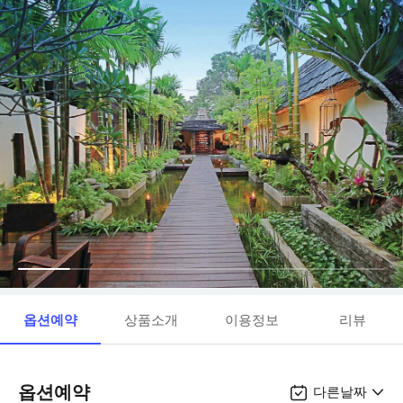
옵션예약
상품소개
이용정보
리뷰
옵션예약
다른날짜