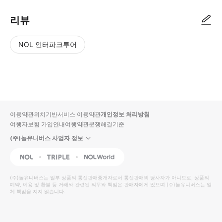
리뷰
NOL 인터파크투어
NOL
별
사
에서
점
진/
작성
높
동
된
은
영
리뷰
순
상
이용약관
위치기반서비스 이용약관
개인정보 처리방침
입니
여행자보험 가입안내
여행약관
분쟁해결기준
다.
(주)놀유니버스 사업자 정보
별
사
NOL
Triple
Interpark Global
점
진/
높
동
(주)놀유니버스
는 일부 상품의 통신판매중개자로서 통신판매의 당사자가 아니므로, 상품의
예약, 이용 및 환불 등 거래와 관련된 의무와 책임은 판매자에게 있으며
은
영
(주)놀유니버스
는 일
체 책임을 지지 않습니다.
순
상