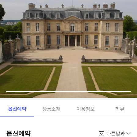
옵션예약
상품소개
이용정보
리뷰
옵션예약
다른날짜