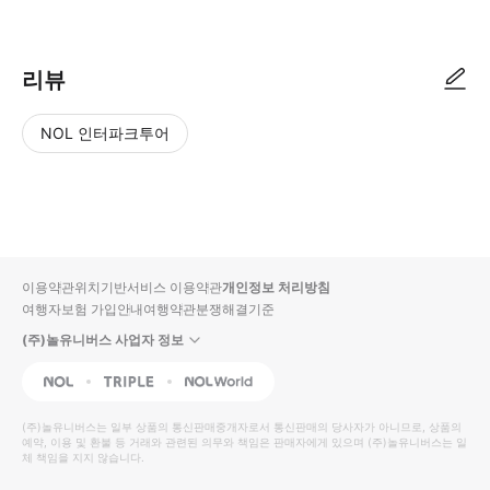
리뷰
NOL 인터파크투어
NOL
별
사
에서
점
진/
작성
높
동
된
은
영
리뷰
순
상
이용약관
위치기반서비스 이용약관
개인정보 처리방침
입니
여행자보험 가입안내
여행약관
분쟁해결기준
다.
(주)놀유니버스 사업자 정보
별
사
NOL
Triple
Interpark Global
점
진/
높
동
(주)놀유니버스
는 일부 상품의 통신판매중개자로서 통신판매의 당사자가 아니므로, 상품의
예약, 이용 및 환불 등 거래와 관련된 의무와 책임은 판매자에게 있으며
은
영
(주)놀유니버스
는 일
체 책임을 지지 않습니다.
순
상