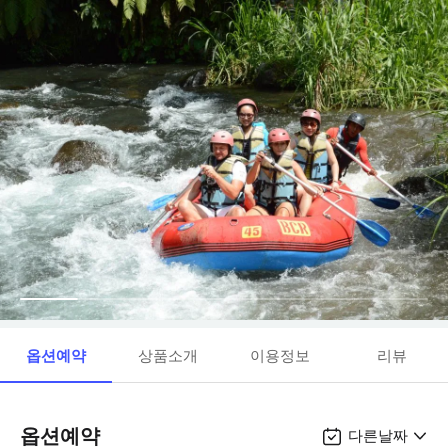
옵션예약
상품소개
이용정보
리뷰
옵션예약
다른날짜