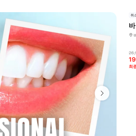
취
바
26,
19
최