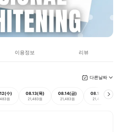
이용정보
리뷰
다른날짜
.12(수)
08.13(목)
08.14(금)
08.15(토)
08.
,483원
21,483원
21,483원
21,483원
21,