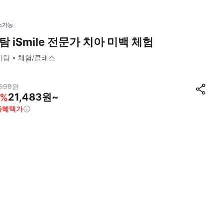
소가능
탐 iSmile 전문가 치아 미백 체험
바탐
체험/클래스
598
원
21,483원~
%
종혜택가