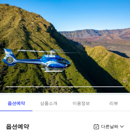
옵션예약
상품소개
이용정보
리뷰
옵션예약
다른날짜