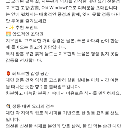
그 오래된 골목 끝, 지우펀의 역사를 간직한 대만 요리 전문점
'지우펀 고창(古窗, Old Window)'으로 여러분을 초대합니다.
눈 앞에 펼쳐지는 매혹적인 풍경과 함께, 잊지 못할 정통 대만
맛 투어를 즐겨보세요.
- ✨ 추천 포인트
🌅 압도적인 조망권
지우펀의 고즈넉한 거리 풍경은 물론, 푸른 바다와 산이 한눈
에 들어오는 최고의 명당입니다.
특히 황혼 무렵 붉게 물드는 지우펀의 노을은 평생 잊지 못할
감동을 선사합니다.
🏮 레트로한 감성 공간
대만 전통 건축 양식을 고스란히 살린 실내는 마치 시간 여행
을 떠나온 듯한 향수를 불러일으킵니다.
차분하고 아늑한 분위기 속에서 여유로운 식사를 만끽하세요.
🍳 정통 대만 요리의 정수
대만 각 지역의 향토 레시피를 기반으로 한 정통 요리를 선보
입니다.
엄선된 신선한 식재료 본연의 맛을 살려, 한 입 먹는 순간 대만