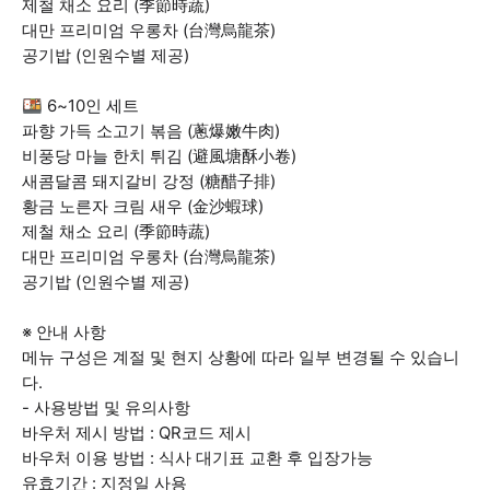
제철 채소 요리 (季節時蔬)
대만 프리미엄 우롱차 (台灣烏龍茶)
공기밥 (인원수별 제공)
🍱 6~10인 세트
파향 가득 소고기 볶음 (蔥爆嫩牛肉)
비풍당 마늘 한치 튀김 (避風塘酥小卷)
새콤달콤 돼지갈비 강정 (糖醋子排)
황금 노른자 크림 새우 (金沙蝦球)
제철 채소 요리 (季節時蔬)
대만 프리미엄 우롱차 (台灣烏龍茶)
공기밥 (인원수별 제공)
※ 안내 사항
메뉴 구성은 계절 및 현지 상황에 따라 일부 변경될 수 있습니
다.
- 사용방법 및 유의사항
바우처 제시 방법 : QR코드 제시
바우처 이용 방법 : 식사 대기표 교환 후 입장가능
유효기간 : 지정일 사용