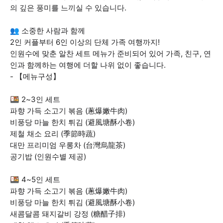
의 깊은 풍미를 느끼실 수 있습니다.
👥 소중한 사람과 함께
2인 커플부터 6인 이상의 단체 가족 여행까지!
인원수에 맞춘 알찬 세트 메뉴가 준비되어 있어 가족, 친구, 연
인과 함께하는 여행에 더할 나위 없이 좋습니다.
- 【메뉴구성】
🍱 2~3인 세트
파향 가득 소고기 볶음 (蔥爆嫩牛肉)
비풍당 마늘 한치 튀김 (避風塘酥小卷)
제철 채소 요리 (季節時蔬)
대만 프리미엄 우롱차 (台灣烏龍茶)
공기밥 (인원수별 제공)
🍱 4~5인 세트
파향 가득 소고기 볶음 (蔥爆嫩牛肉)
비풍당 마늘 한치 튀김 (避風塘酥小卷)
새콤달콤 돼지갈비 강정 (糖醋子排)