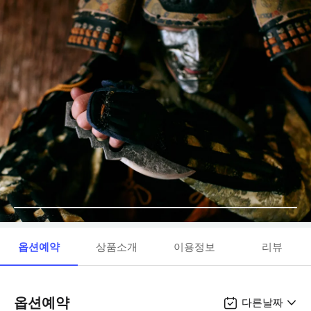
옵션예약
상품소개
이용정보
리뷰
옵션예약
다른날짜