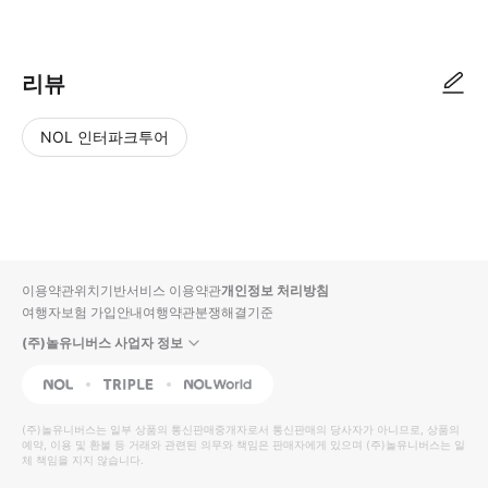
● 예약접수 후 확정이 되면 이용가능합니다. ● 바우처에 안내된 사용 방법
리뷰
NOL 인터파크투어
NOL
별
사
에서
점
진/
작성
높
동
된
은
영
리뷰
순
상
이용약관
위치기반서비스 이용약관
개인정보 처리방침
입니
여행자보험 가입안내
여행약관
분쟁해결기준
다.
(주)놀유니버스 사업자 정보
별
사
NOL
Triple
Interpark Global
점
진/
높
동
(주)놀유니버스
는 일부 상품의 통신판매중개자로서 통신판매의 당사자가 아니므로, 상품의
예약, 이용 및 환불 등 거래와 관련된 의무와 책임은 판매자에게 있으며
은
영
(주)놀유니버스
는 일
체 책임을 지지 않습니다.
순
상