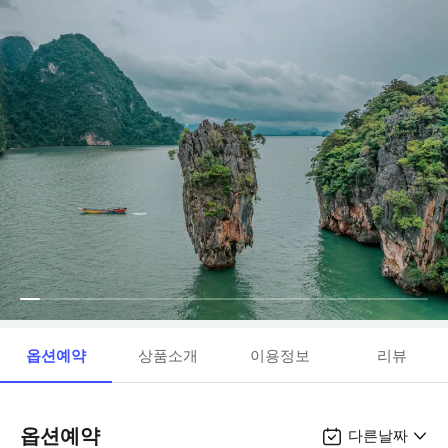
옵션예약
상품소개
이용정보
리뷰
옵션예약
다른날짜