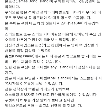
본드섬(James Bond Island)이 위치한 팡아만 국립공원에 도
착합니다.
수직으로 솟은 석회암 절벽과 에메랄드빛 바다가 어우러진 이
곳은 푸켓에서 꼭 방문해야 할 대표 명소로 손꼽힙니다.
본 투어는 푸켓 대표 해양 전문사 씨스타(SeaStar)가 운영하
며
스피드보트 또는 스피드 카타마란을 이용해 팡아만의 주요 명
소들을 하루에 편안하게 둘러보는 일정입니다.
상징적인 제임스본드섬(카오 핑칸)에서는 영화 속 명장면의
배경을 직접 감상할 수 있으며,
홍섬(Hong Island)에서는 바다 동굴과 맹그로브 숲 사이를 누
비는 카누 체험을 즐길 수 있습니다.
또한 전통 수상마을 파니섬(Panyi Island)에서 점심식사를 즐
기고,
맑은 바다로 유명한 카이섬(Khai Island)에서는 스노클링과 자
유시간을 여유롭게 보낼 수 있습니다.
전용 선착장과 숙련된 가이드가 함께하여
스노클링 초보자도 안전하고 편안하게 참여할 수 있습니다.
푸켓에서 하루를 가장 알차게 보내고 싶다면
제임스본드섬 투어는 최고의 선택이 될 것입니다.