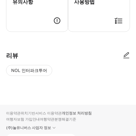
유의사항
사용방법
리뷰
NOL 인터파크투어
NOL
별
사
에서
점
진/
작성
높
동
된
은
영
리뷰
순
상
이용약관
위치기반서비스 이용약관
개인정보 처리방침
입니
여행자보험 가입안내
여행약관
분쟁해결기준
다.
(주)놀유니버스 사업자 정보