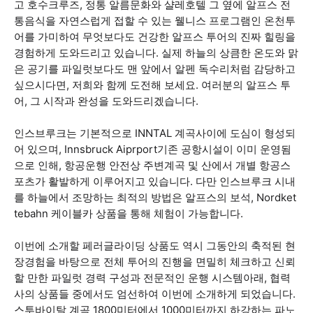
고 호수크루즈, 정통 알름문화와 샬레호텔 그 옆에 알프스 전
통음식을 자연스럽게 접할 수 있는 웰니스 프로그램인 온천투
어를 가미하여 무엇보다도 건강한 알프스 투어의 진짜 힐링을
경험하게 도와드리고 있습니다. 실제 하늘의 상큼한 온도와 맑
은 공기를 파일럿보다도 맨 앞에서 알펜 독수리처럼 감당하고
싶으시다면, 저희와 함께 도전해 보세요. 여러분의 알프스 투
어, 그 시작과 완성을 도와드리겠습니다.
인스브루크는 기본적으로 INNTAL 계곡사이에 도심이 형성되
어 있으며, Innsbruck Aiprport기존 공항시설이 이미 운영됨
으로 인해, 항공운행 안전상 주변계곡 및 산에서 개별 항공스
포츠가 활발하게 이루어지고 있습니다. 다만 인스브루크 시내
를 하늘에서 조망하는 최적의 방법은 알프스의 보석, Nordket
tebahn 케이블카 상품을 통해 체험이 가능합니다.
이번에 소개할 페러글라이딩 상품도 역시 그동안의 축적된 현
장경험을 바탕으로 전체 투어의 진행을 면밀히 체크하고 신뢰
할 만한 파일럿 경력 구성과 전문적인 운행 시스템아래, 협력
사의 상품들 중에서도 엄선하여 이번에 소개하게 되었습니다.
스투바이탈 계곡 1800미터에서 1000미터까지 하강하는 파노