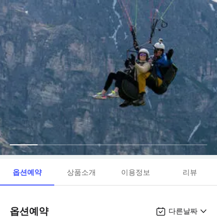
옵션예약
상품소개
이용정보
리뷰
옵션예약
다른날짜