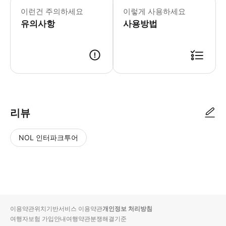
이런건 주의하세요
이렇게 사용하세요
유의사항
사용방법
리뷰
NOL 인터파크투어
NOL
별
사
에서
점
진/
작성
높
동
된
은
영
리뷰
순
상
이용약관
위치기반서비스 이용약관
개인정보 처리방침
입니
여행자보험 가입안내
여행약관
분쟁해결기준
다.