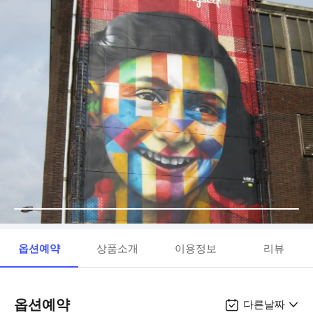
옵션예약
상품소개
이용정보
리뷰
옵션예약
다른날짜