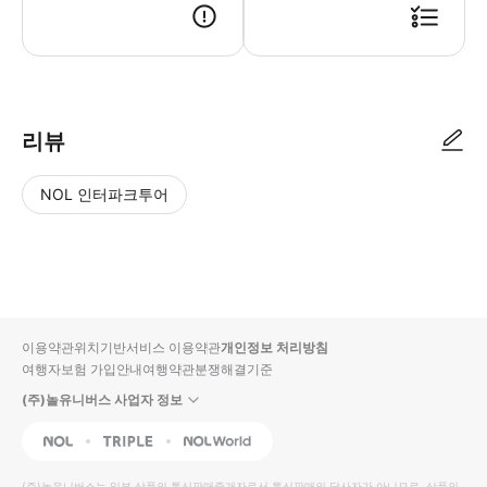
● 예약접수 후 확정이 되면 이용가능합니다. ● 바우처에 안내된 사용 방법
리뷰
NOL 인터파크투어
NOL
별
사
에서
점
진/
작성
높
동
된
은
영
리뷰
순
상
이용약관
위치기반서비스 이용약관
개인정보 처리방침
입니
여행자보험 가입안내
여행약관
분쟁해결기준
다.
(주)놀유니버스 사업자 정보
별
사
NOL
Triple
Interpark Global
점
진/
높
동
(주)놀유니버스
는 일부 상품의 통신판매중개자로서 통신판매의 당사자가 아니므로, 상품의