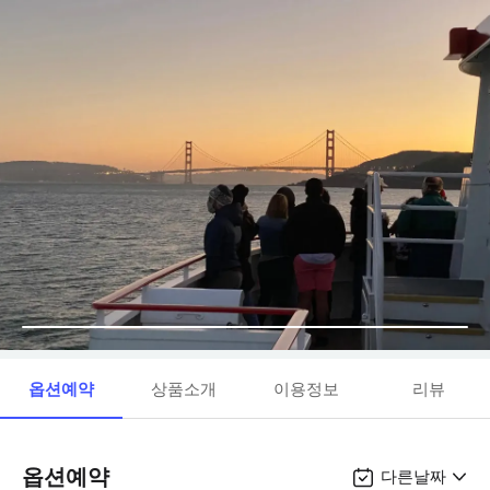
옵션예약
상품소개
이용정보
리뷰
옵션예약
다른날짜