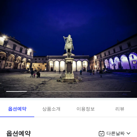
옵션예약
상품소개
이용정보
리뷰
옵션예약
다른날짜