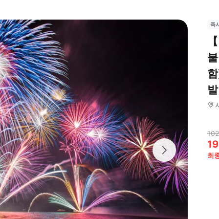
즉
【
불
함
발
102
19
최