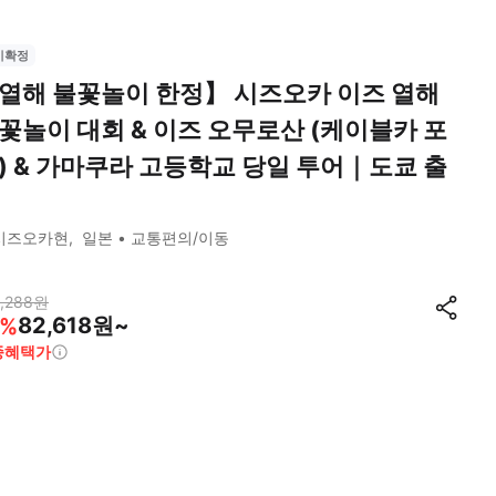
시확정
열해 불꽃놀이 한정】 시즈오카 이즈 열해
꽃놀이 대회 & 이즈 오무로산 (케이블카 포
) & 가마쿠라 고등학교 당일 투어｜도쿄 출
시즈오카현
일본
교통편의/이동
,288
원
82,618원~
%
종혜택가