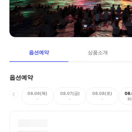
옵션예약
상품소개
옵션예약
08.06(목)
08.07(금)
08.08(토)
08
-
-
-
82