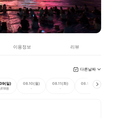
이용정보
리뷰
다른날짜
.09(일)
08.10(월)
08.11(화)
08.12(수)
08.
,618원
-
-
-