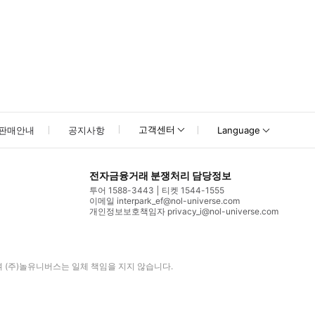
고객센터
판매안내
공지사항
Language
전자금융거래 분쟁처리 담당정보
투어 1588-3443
티켓 1544-1555
이메일 interpark_ef@nol-universe.com
개인정보보호책임자 privacy_i@nol-universe.com
며
(주)놀유니버스
는 일체 책임을 지지 않습니다.