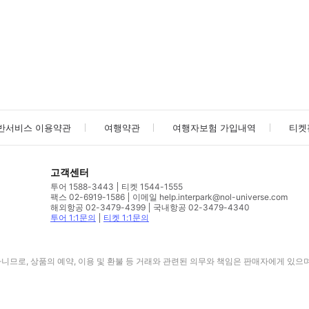
사진/동영상
사진/동영상
반서비스 이용약관
여행약관
여행자보험 가입내역
티켓
고객센터
투어 1588-3443
티켓 1544-1555
팩스 02-6919-1586
이메일 help.interpark@nol-universe.com
해외항공 02-3479-4399
국내항공 02-3479-4340
투어 1:1문의
티켓 1:1문의
므로, 상품의 예약, 이용 및 환불 등 거래와 관련된 의무와 책임은 판매자에게 있으