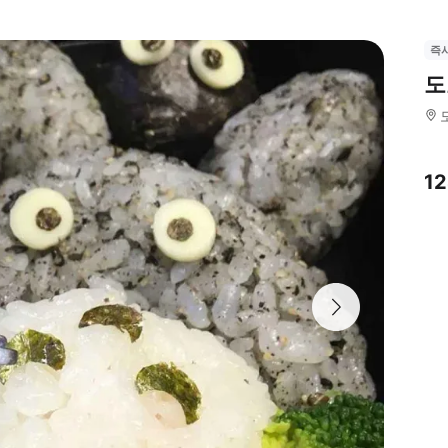
즉
도
1