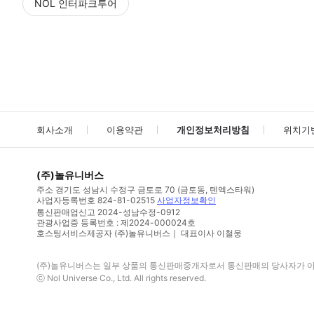
NOL 인터파크투어
NOL
에서 작성된 리뷰 입니다.
별점 높은순
별점 높은순
회사소개
이용약관
개인정보처리방침
위치기
(주)놀유니버스
주소
경기도 성남시 수정구 금토로 70 (금토동, 텐엑스타워)
사업자등록번호
824-81-02515
사업자정보확인
통신판매업신고
2024-성남수정-0912
관광사업증 등록번호 : 제2024-000024호
호스팅서비스제공자 (주)놀유니버스｜ 대표이사 이철웅
(주)놀유니버스
는 일부 상품의 통신판매중개자로서 통신판매의 당사자가 아니
ⓒ
Nol Universe Co
., Ltd. All rights reserved.