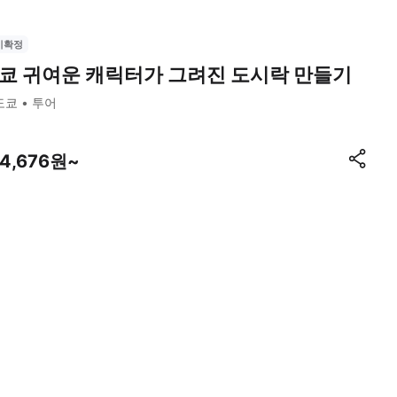
시확정
쿄 귀여운 캐릭터가 그려진 도시락 만들기
도쿄
투어
24,676원~