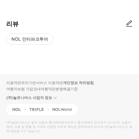
● 예약접수 후 확정이 되면 이용가능합니다. ● 바우처에 안내된 사용 방법
리뷰
NOL 인터파크투어
NOL
별
사
에서
점
진/
작성
높
동
된
은
영
리뷰
순
상
이용약관
위치기반서비스 이용약관
개인정보 처리방침
입니
여행자보험 가입안내
여행약관
분쟁해결기준
다.
(주)놀유니버스 사업자 정보
별
사
NOL
Triple
Interpark Global
점
진/
높
동
(주)놀유니버스
는 일부 상품의 통신판매중개자로서 통신판매의 당사자가 아니므로, 상품의
예약, 이용 및 환불 등 거래와 관련된 의무와 책임은 판매자에게 있으며
은
영
(주)놀유니버스
는 일
체 책임을 지지 않습니다.
순
상