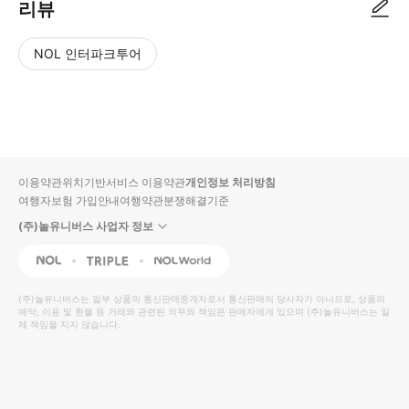
리뷰
NOL 인터파크투어
NOL
별
사
에서
점
진/
작성
높
동
된
은
영
리뷰
순
상
이용약관
위치기반서비스 이용약관
개인정보 처리방침
입니
여행자보험 가입안내
여행약관
분쟁해결기준
다.
(주)놀유니버스 사업자 정보
별
사
NOL
Triple
Interpark Global
점
진/
높
동
(주)놀유니버스
는 일부 상품의 통신판매중개자로서 통신판매의 당사자가 아니므로, 상품의
예약, 이용 및 환불 등 거래와 관련된 의무와 책임은 판매자에게 있으며
은
영
(주)놀유니버스
는 일
체 책임을 지지 않습니다.
순
상