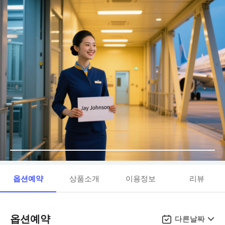
옵션예약
상품소개
이용정보
리뷰
옵션예약
다른날짜