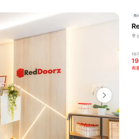
즉
R
187
19
최