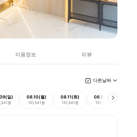
이용정보
리뷰
다른날짜
.09(일)
08.10(월)
08.11(화)
08.12(수)
08.
1,341원
151,341원
151,341원
151,341원
151