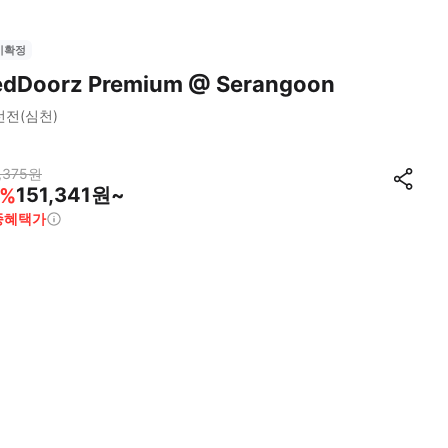
시확정
edDoorz Premium @ Serangoon
선전(심천)
,375
원
151,341원~
%
종혜택가