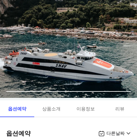
옵션예약
상품소개
이용정보
리뷰
옵션예약
다른날짜