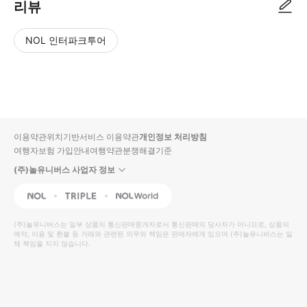
리뷰
NOL 인터파크투어
NOL
별
사
에서
점
진/
작성
높
동
된
은
영
리뷰
순
상
이용약관
위치기반서비스 이용약관
개인정보 처리방침
입니
여행자보험 가입안내
여행약관
분쟁해결기준
다.
(주)놀유니버스 사업자 정보
별
사
NOL
Triple
Interpark Global
점
진/
높
동
(주)놀유니버스
는 일부 상품의 통신판매중개자로서 통신판매의 당사자가 아니므로, 상품의
예약, 이용 및 환불 등 거래와 관련된 의무와 책임은 판매자에게 있으며
은
영
(주)놀유니버스
는 일
체 책임을 지지 않습니다.
순
상