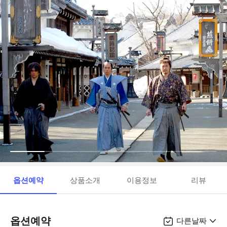
옵션예약
상품소개
이용정보
리뷰
옵션예약
다른날짜