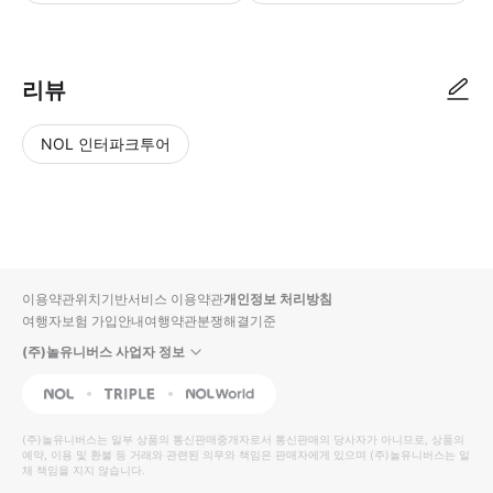
● 예약접수 후 확정이 되면 이용가능합니다. ● 바우처에 안내된 사용 방법
리뷰
NOL 인터파크투어
NOL
별
사
에서
점
진/
작성
높
동
된
은
영
리뷰
순
상
이용약관
위치기반서비스 이용약관
개인정보 처리방침
입니
여행자보험 가입안내
여행약관
분쟁해결기준
다.
(주)놀유니버스 사업자 정보
별
사
NOL
Triple
Interpark Global
점
진/
높
동
(주)놀유니버스
는 일부 상품의 통신판매중개자로서 통신판매의 당사자가 아니므로, 상품의
예약, 이용 및 환불 등 거래와 관련된 의무와 책임은 판매자에게 있으며
은
영
(주)놀유니버스
는 일
체 책임을 지지 않습니다.
순
상