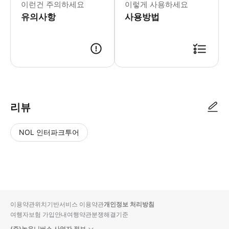
이런건 주의하세요
이렇게 사용하세요
유의사항
사용방법
리뷰
NOL 인터파크투어
NOL
별
사
에서
점
진/
작성
높
동
된
은
영
리뷰
순
상
이용약관
위치기반서비스 이용약관
개인정보 처리방침
입니
여행자보험 가입안내
여행약관
분쟁해결기준
다.
(주)놀유니버스 사업자 정보