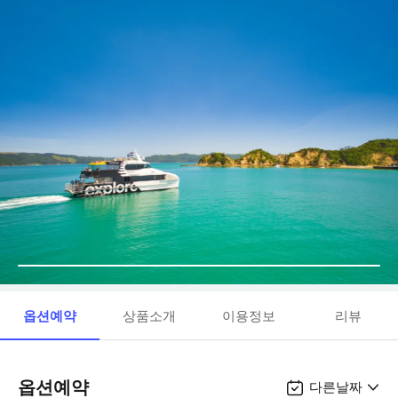
옵션예약
상품소개
이용정보
리뷰
옵션예약
다른날짜